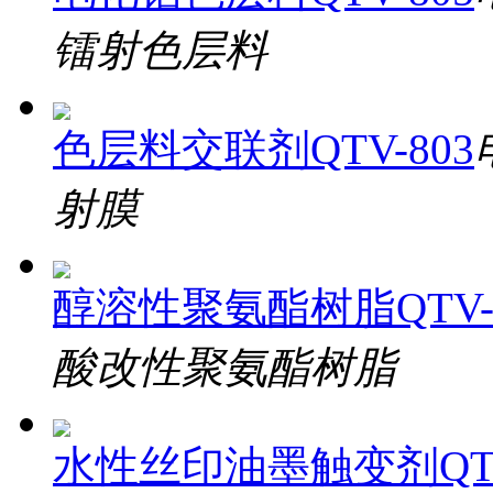
镭射色层料
色层料交联剂QTV-803
射膜
醇溶性聚氨酯树脂QTV-2
酸改性聚氨酯树脂
水性丝印油墨触变剂QTV