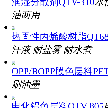
润湿分散剂QTV-310
水
油两用
热固性丙烯酸树脂QT68
汗液 耐盐雾 耐水煮
OPP/BOPP膜色层料PET-
刷油墨
电化铝色层料QTV-805