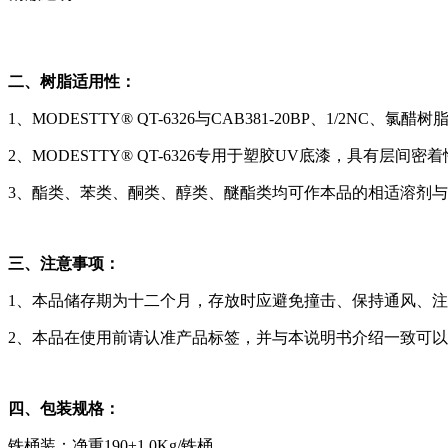
二、树脂适用性：
1、MODESTTY® QT-6326
与
CAB381-20BP、1/2NC、氯
2、MODESTTY® QT-6326
专用于塑胶
UV底漆，具有层间密着
3、酯类、苯类、酮类、醇类、醚酯类均可作本品的相适溶剂
三、注意事项：
1、本品储存期为十二个月，存放时应避免撞击、保持通风、
2、本品在使用前请认准产品标签，并与本说明书介绍一致可
四、包装规格：
铁桶装：净重190±1.0Kg/铁桶