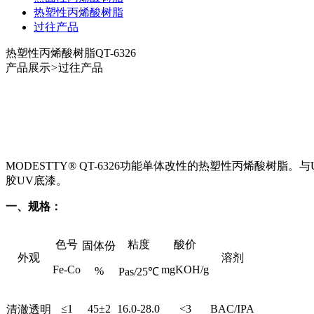
热塑性丙烯酸树脂
过往产品
热塑性丙烯酸树脂QT-6326
产品展示
>
过往产品
MODESTTY® QT-6326
功能单体改性的热塑性丙烯酸树脂。与
胶UV底漆。
一、规格：
色号
粘度
酸价
固体份
外观
溶剂
Fe-Co
mgKOH/g
%
Pas/25℃
≤1
45±2
16.0-28.0
<3
BAC/IPA
清澈透明