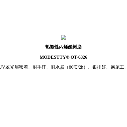
热塑性丙烯酸树脂
MODESTTY® QT-6326
UV罩光层密着、耐手汗、耐水煮（80℃/2h）、银排好、易施