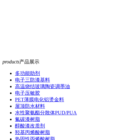
products
产品展示
多功能助剂
电子三防漆基料
高温烧结玻璃陶瓷调墨油
电子压敏胶
PET薄膜电化铝烫金料
屋顶防水材料
水性聚氨酯分散体PUD/PUA
氟碳漆树脂
醇酸漆改质剂
羟基丙烯酸树脂
热固性丙烯酸树脂