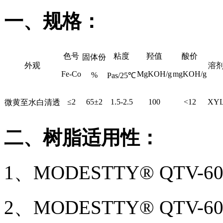
一、规格：
色号
粘度
羟值
酸价
固体份
外观
溶
Fe-Co
MgKOH/g
mgKOH/g
%
Pas/25℃
≤2
65±2
1.5-2.5
100
<12
XY
微黄至水白清透
二、树脂适用性：
1、MODESTTY® QT
2、MODESTTY® QTV