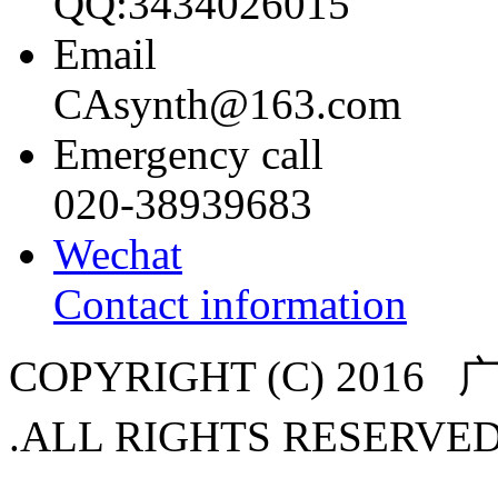
QQ:3434026015
Email
CAsynth@163.com
Emergency call
020-38939683
Wechat
Contact information
COPYRIGHT (C) 20
.ALL RIGHTS RESER
ICP备16115165号